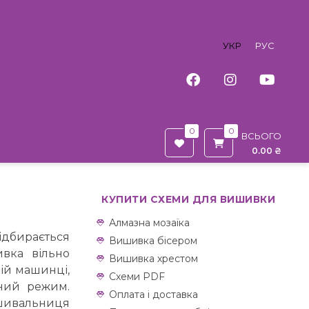
УКР
РУС
0
0
ВСЬОГО
0.00 ₴
КУПИТИ СХЕМИ ДЛЯ ВИШИВКИ
Алмазна мозаїка
ідбирається
Вишивка бісером
ивка вільно
Вишивка хрестом
ій машинці,
Схеми PDF
ний режим.
Оплата і доставка
ишивальниця