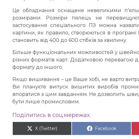
Це обладнання оснащене невеликими п’яль
розмірами. Розміри пялець не перевищуют
застосування спеціального ПЗ можна назва
картини, як правило, створюються в програмі
становить від 400 до 600 стібків за хвилину.
Більше функціональних можливостей у швейно
різних форматів карт. Додатковою перевагою 
формату до іншого.
Якщо вишивання – це Ваше хобі, не варто вит
Ви плануєте випуск вишитих виробів проми
впоратися з цим завданням. Не дозволить шви
бути лише промисловим.
Поділитись в соц.мережах
Share on
X (Twitter)
Share on
Facebook