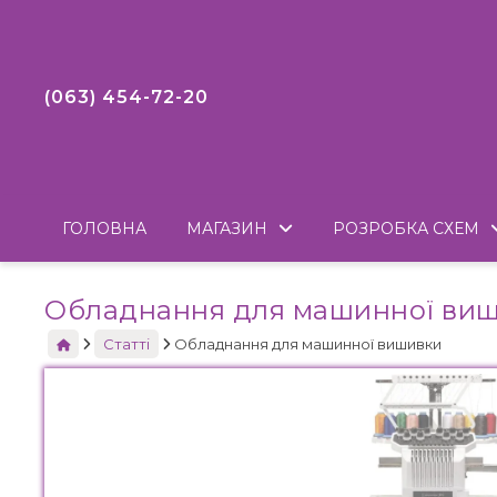
(063) 454-72-20
ГОЛОВНА
МАГАЗИН
РОЗРОБКА СХЕМ
ГИ
ГИ
Обладнання для машинної ви
на
на
ка
ка
Статті
Обладнання для машинної вишивки
то
то
ом
ом
то
то
ом
ом