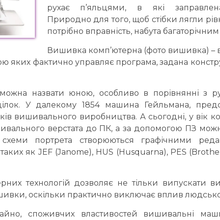
рухає п’яльцями, в які заправлен
Природно для того, щоб стібки лягли рів
потрібно вправність, набута багаторічним
Вишивка комп’ютерна (фото вишивка) – 
ю яких фактично управляє програма, задана констр
ожна назвати юною, особливо в порівнянні з р
ділок. У далекому 1854 машина Гейльмана, пред
токів вишивального виробництва. А сьогодні, у вік 
шивального верстата до ПК, а за допомогою ПЗ мож
д, схеми портрета створюються графічними ред
аких як JEF (Janome), HUS (Husquarna), PES (Brothe
рних технологій дозволяє не тільки випускати в
ишивки, оскільки практично виключає вплив людсько
ичайно, споживчих властивостей вишивальні ма