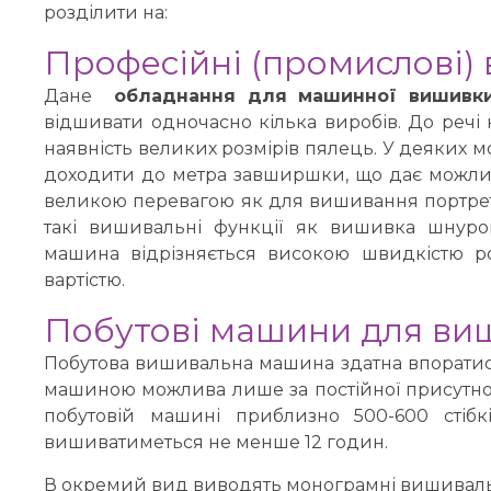
розділити на:
Професійні (промислові)
Дане
обладнання для машинної вишивк
відшивати одночасно кілька виробів. До речі 
наявність великих розмірів пялець. У деяки
доходити до метра завширшки, що дає можлив
великою перевагою як для вишивання портретів,
такі вишивальні функції як вишивка шнуро
машина відрізняється високою швидкістю ро
вартістю.
Побутові машини для ви
Побутова вишивальна машина здатна впоратися
машиною можлива лише за постійної присутнос
побутовій машині приблизно 500-600 стіб
вишиватиметься не менше 12 годин.
В окремий вид виводять монограмні вишивал