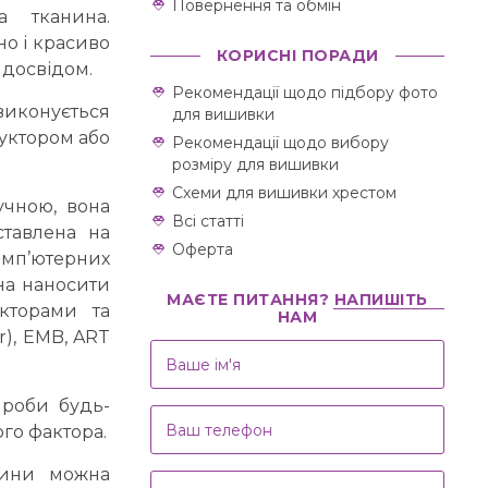
Повернення та обмін
а тканина.
но і красиво
КОРИСНІ ПОРАДИ
 досвідом.
Рекомендації щодо підбору фото
виконується
для вишивки
уктором або
Рекомендації щодо вибору
розміру для вишивки
Схеми для вишивки хрестом
учною, вона
Всі статті
ставлена на
Оферта
комп’ютерних
на наносити
МАЄТЕ ПИТАННЯ? НАПИШІТЬ
акторами та
НАМ
r), EMB, ART
ироби будь-
го фактора.
шини можна