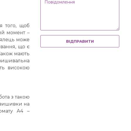
я того, щоб
вий момент –
пялець може
вання, що є
 Також мають
 вишивальна
ить високою
ота з такою
 вишивки на
рмату А4 –