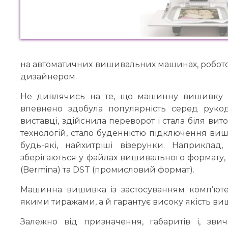
то
то
вка
вка
х
х
вка
вка
ої
ої
на автоматичних вишивальних машинах, робото
ки
ки
дизайнером.
вка
вка
Не дивлячись на те, що машинну вишивку м
н
н
впевнено здобула популярність серед руко
виставці, здійснила переворот і стала біля ви
технологій, стало буденністю підключення ви
будь-які, найхитріші візерунки. Наприкла
зберігаються у файлах вишивального формату, т
(Bermina) та DST (промисловий формат).
Машинна вишивка із застосуванням комп’юте
якими тиражами, а й гарантує високу якість в
Залежно від призначення, габаритів і, зв