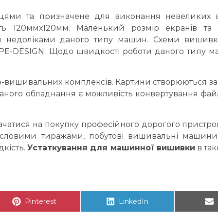
цями та призначене для виконання невеликих 
ь 120ммх120мм. Маленький розмір екранів та о
ти недоліками даного типу машин. Схеми вишив
 PE-DESIGN. Щодо швидкості роботи даного типу м
-вишивальних комплексів. Картини створюються з
даного обладнання є можливість конвертування файл
рачатися на покупку професійного дорогого пристро
словими тиражами, побутові вишивальні машини
дкість.
Устаткування для машинної вишивки
в так
Share on
Pinterest
Share on
LinkedIn