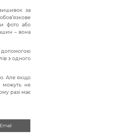
вишивок за
бов’язкове
ки фото або
ашин – вона
а допомогою
ів з одного
ю. Але якщо
 можуть не
ому разі має
Share on
Email