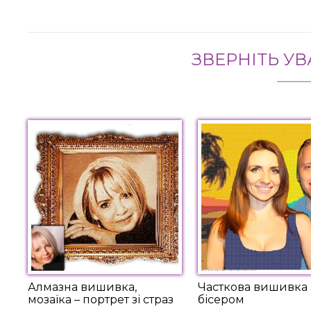
ЗВЕРНІТЬ УВ
Алмазна вишивка,
Часткова вишивка
мозаїка – портрет зі страз
бісером