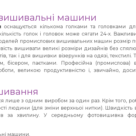
 вишивальні машини
и
оснащується кількома голками та головками дл
кількість голок і головок може сягати 24-х. Важли
х моделей промислових вишивальних машин розмір 
ість вишивати великі розміри дизайнів без спялю
 так і для вишивки візерунків на одязі, текстилі.
м, бісером, паєтками. Професійна (промислова)
боти, великою продуктивністю і, звичайно, дос
шивання
 лише з одним виробом за один раз. Крім того, роб
ті людини (для зміни верхньої нитки). Швидкість
ків за хвилину. У середньому фотовишивка фо
ьні машини.