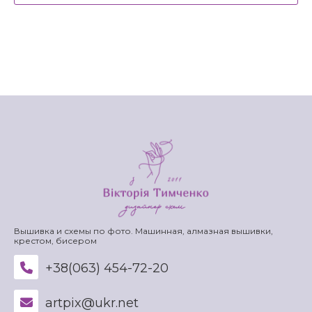
Вышивка и схемы по фото. Машинная, алмазная вышивки,
крестом, бисером
+38(063) 454-72-20
artpix@ukr.net