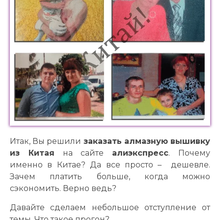
стом
стом
фото
фото
ивка
ивка
рых
рых
о
о
ивка
ивка
ской
ской
рики
рики
ивка
ивка
о
о
отных
отных
Итак, Вы решили
заказать алмазную вышивку
из Китая
на сайте
алиэкспресс
. Почему
именно в Китае? Да все просто – дешевле.
Зачем платить больше, когда можно
сэкономить. Верно ведь?
Давайте сделаем небольшое отступление от
темы. Что такое прогон?