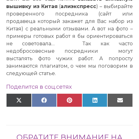
вышивку из Китая
(
алиэкспресс
) – выбирайте
проверенного посредника (сайт или
продавеца который закажет для Вас набор из
Китая) с реальными отзывами. А вот на фото –
примеры готовых работ я бы ориентироваться
не советовала… Так как часто
недобросовесные посредники могут
высталять фото чужих работ. А попросту
занимаются плагиатом, о чем мы поговорим в
следующей статье.
Поделится в соц.сетях
Share on
X
Share on
Facebook
Share on
Pinterest
Share on
LinkedIn
Share 
Email
(Twitter)
ОБРАТИТЕ ВНИМАНИЕ НА