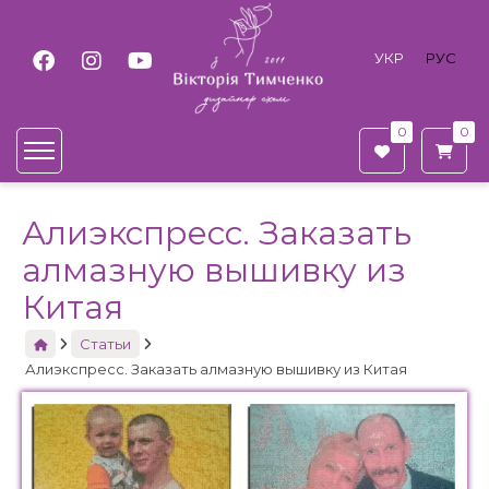
УКР
РУС
0
0
Алиэкспресс. Заказать
алмазную вышивку из
Китая
ГИ
ГИ
азная
азная
Статьи
аика
аика
Алиэкспресс. Заказать алмазную вышивку из Китая
фото
фото
ма
ма
ером
ером
фото
фото
ма
ма